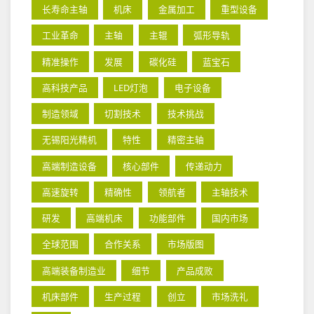
长寿命主轴
机床
金属加工
重型设备
工业革命
主轴
主辊
弧形导轨
精准操作
发展
碳化硅
蓝宝石
高科技产品
LED灯泡
电子设备
制造领域
切割技术
技术挑战
无锡阳光精机
特性
精密主轴
高端制造设备
核心部件
传递动力
高速旋转
精确性
领航者
主轴技术
研发
高端机床
功能部件
国内市场
全球范围
合作关系
市场版图
高端装备制造业
细节
产品成败
机床部件
生产过程
创立
市场洗礼